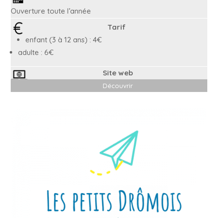
Ouverture toute l’année
Tarif
enfant (3 à 12 ans) : 4€
adulte : 6€
Site web
Découvrir